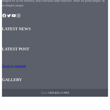
tempor ex id est lobortis, non convallis ante ultricies. Nunc eu porta neque. In
ut aliquet neque.
LATEST NEWS
LATEST POST
Tweets by elonmusk
GALLERY

メンズ美容 脱毛ラボ MKB