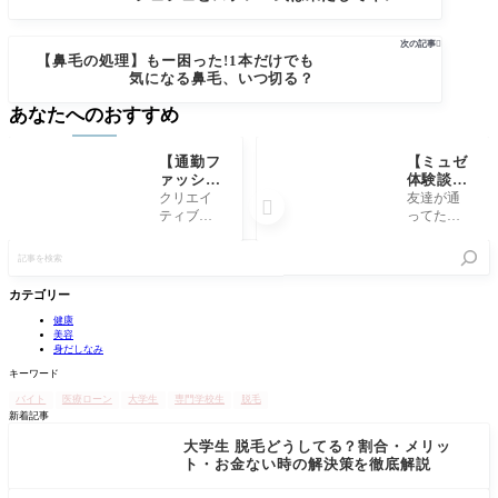
になるのか？
次の記事

【鼻毛の処理】もー困った!1本だけでも
気になる鼻毛、いつ切る？
あなたへのおすすめ
【通勤フ
【ミュゼ
ァッショ
体験談】
ン-服】
通い始め
クリエイ
友達が通

これだけ
てよかっ
ティブな
ってたサ
はおさえ
た お手
会社員が
ロンを選
記
たい 通
入れ楽に
通勤用の
んでみて
事
勤時の服
なった
服を選ぶ
私は38歳
を
の選び方
ポイント
の会社員
検
カテゴリー
今クリエ
の女性で
索
健康
イティブ
す。現在
美容
系の会社
事務員と
身だしなみ
員をやっ
して働い
キーワード
てます。
ていま
そんな私
す。通っ
バイト
医療ローン
大学生
専門学校生
脱毛
が働く会
ているサ
新着記事
社には特
ロンはミ
大学生 脱毛どうしてる？割合・メリッ
に制服
ュゼプラ
ト・お金ない時の解決策を徹底解説
チ