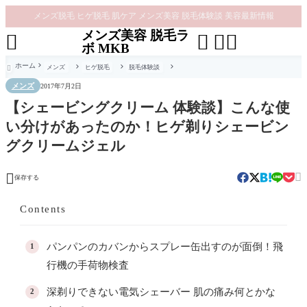
メンズ脱毛 ヒゲ脱毛 肌ケア メンズ美容 脱毛体験談 美容最新情報
メンズ美容 脱毛ラ




ボ MKB
ホーム
メンズ
ヒゲ脱毛
脱毛体験談

メンズ
2017年7月2日
【シェービングクリーム 体験談】こんな使
い分けがあったのか！ヒゲ剃りシェービン
グクリームジェル


保存する
Contents
パンパンのカバンからスプレー缶出すのが面倒！飛
行機の手荷物検査
深剃りできない電気シェーバー 肌の痛み何とかな